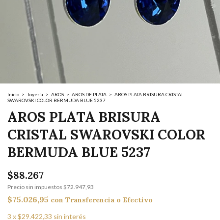
Inicio
>
Joyería
>
AROS
>
AROS DE PLATA
>
AROS PLATA BRISURA CRISTAL
SWAROVSKI COLOR BERMUDA BLUE 5237
AROS PLATA BRISURA
CRISTAL SWAROVSKI COLOR
BERMUDA BLUE 5237
$88.267
Precio sin impuestos
$72.947,93
$75.026,95
con
Transferencia o Efectivo
3
x
$29.422,33
sin interés