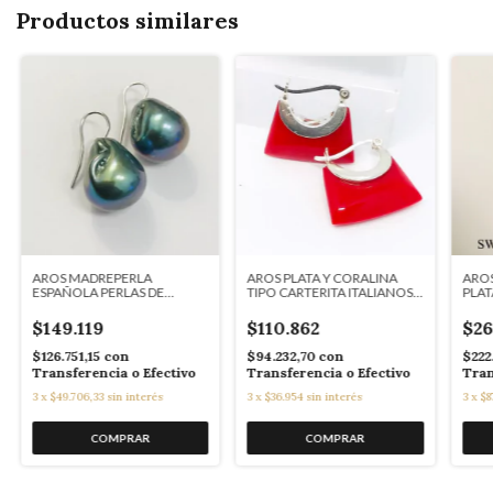
Productos similares
AROS MADREPERLA
AROS PLATA Y CORALINA
AROS
ESPAÑOLA PERLAS DE
TIPO CARTERITA ITALIANOS
PLA
MALLORCA 10391
7622
$149.119
$110.862
$26
$126.751,15
con
$94.232,70
con
$222
Transferencia o Efectivo
Transferencia o Efectivo
Tran
3
x
$49.706,33
sin interés
3
x
$36.954
sin interés
3
x
$8