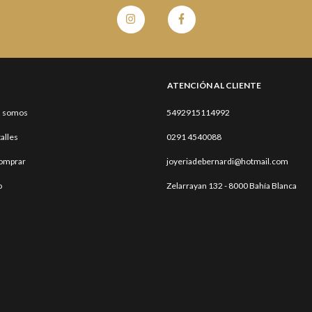
ATENCIÓN AL CLIENTE
s somos
5492915114992
talles
0291 4540088
omprar
joyeriadebernardi@hotmail.com
o
Zelarrayan 132 - 8000 Bahía Blanca