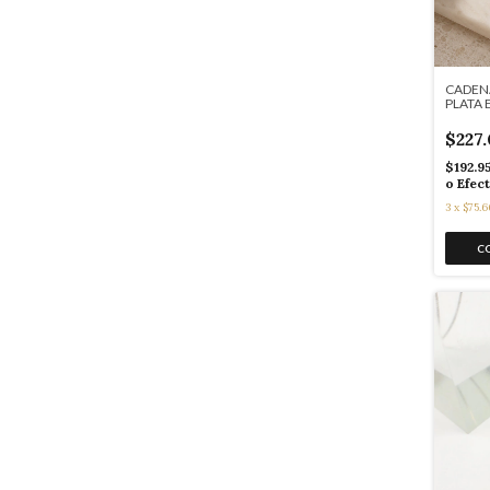
CADENA
PLATA
$227
$192.9
o Efec
3
x
$75.6