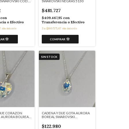
SWAROVSKI COD:
SWAROVSKI NEGRAS 5130
2
$481.727
0
con
$409.467,95
con
cia o Efectivo
Transferencia o Efectivo
7
sin interés
3
x
$160.575,67
sin interés
SIN STOCK
DIJE CORAZON
CADENA Y DIJE GOTA AURORA
 AURORA BOLREAL
BOREAL SWAROVSKI
ELEMENTS 4498
$122.980