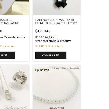
OSARIOS
CADENA Y CRUZ SWAROVSKI
I CHAMPAGNE
ELEMENTS NEGRA CHICA 9809
0
$125.147
on
Transferencia
$106.374,95
con
Transferencia o Efectivo
67
sin interés
3
x
$41.715,67
sin interés
GRATIS