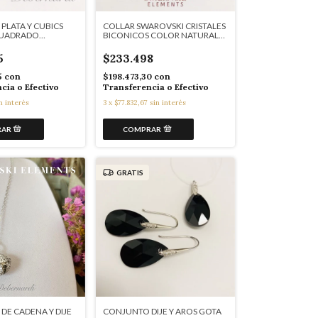
PLATA Y CUBICS
COLLAR SWAROVSKI CRISTALES
CUADRADO
BICONICOS COLOR NATURAL
9303
5940
5
$233.498
5
con
$198.473,30
con
cia o Efectivo
Transferencia o Efectivo
n interés
3
x
$77.832,67
sin interés
GRATIS
DE CADENA Y DIJE
CONJUNTO DIJE Y AROS GOTA