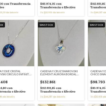
300
con
Transferencia
$83.974,05
con
$112.931,85
tivo
Transferencia o Efectivo
Transferen
33,33
sin interés
3
x
$32.931
sin interés
3
x
$44.287
si
OCK
SIN STOCK
SIN STOCK
 Y DIJE CRISTAL
CADENA Y CRUZ SWAROVSKI
CADENA Y 
SKI CIRCULO INFINITO
ELEMENT AURORA BOREAL
CHICO SWA
541
CONJUNTO 4496
BOREAL 45
.408
$132.861
$98.793
46,80
con
$112.931,85
con
$83.974,0
erencia o Efectivo
Transferencia o Efectivo
Transferen
36
sin interés
3
x
$44.287
sin interés
3
x
$32.931
sin