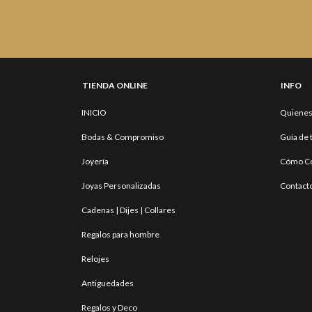
TIENDA ONLINE
INFO
INICIO
Quiene
Bodas & Compromiso
Guía de 
Joyería
Cómo C
Joyas Personalizadas
Contact
Cadenas | Dijes | Collares
Regalos para hombre
Relojes
Antiguedades
Regalos y Deco