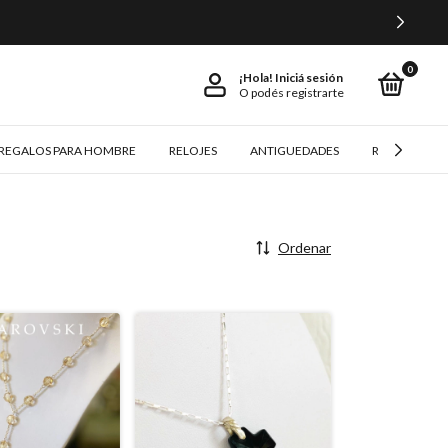
0
¡Hola!
Iniciá sesión
O podés registrarte
REGALOS PARA HOMBRE
RELOJES
ANTIGUEDADES
REGALOS Y 
Ordenar