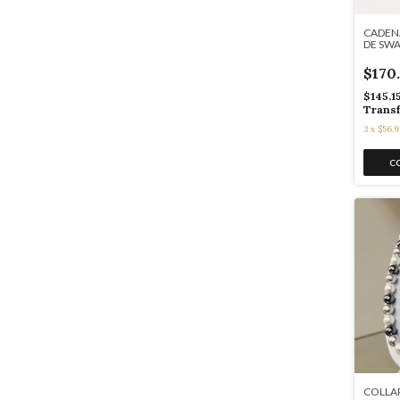
CADENA
DE SWA
$170
$145.1
Transf
3
x
$56.9
COLLAR