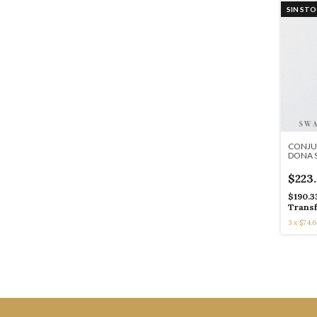
SIN ST
CONJUN
DONA 
BLUE 
$223
$190.3
Transf
3
x
$74.6