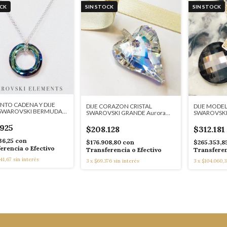
OCK
SIN STOCK
SIN STOCK
TO CADENA Y DIJE
DIJE CORAZON CRISTAL
DIJE MODE
SWAROVSKI BERMUDA
SWAROVSKI GRANDE Aurora
SWAROVSKI
SW100
Boreal 9796
FUME/HUMO
.925
$208.128
$312.181
36,25
con
$176.908,80
con
$265.353,8
erencia o Efectivo
Transferencia o Efectivo
Transferen
41,67
sin interés
3
x
$69.376
sin interés
3
x
$104.060,3