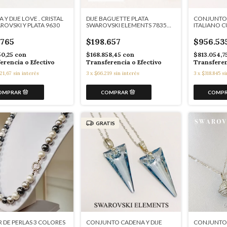
 Y DIJE LOVE . CRISTAL
DIJE BAGUETTE PLATA
CONJUNTO 
ROVSKI Y PLATA 9630
SWAROVSKI ELEMENTS 7835
ITALIANO 
(SIN CADENA)
9305/9304/
.765
$198.657
$956.53
50,25
con
$168.858,45
con
$813.054,7
erencia o Efectivo
Transferencia o Efectivo
Transferen
21,67
sin interés
3
x
$66.219
sin interés
3
x
$318.845
si
GRATIS
 DE PERLAS 3 COLORES
CONJUNTO CADENA Y DIJE
CONJUNTO 