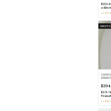
$253.
o Efec
3
x
$99.3
SIN ST
CADENA
SWAROV
AZUL 4
$204
$173.7
Transf
3
x
$68.1