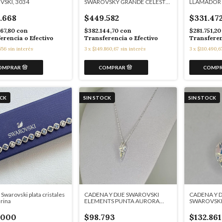
SKI, 3034
SWAROVSKY GRANDE CELESTE
LLAMADOR 
AGUA 5960
5949
.668
$449.582
$331.47
67,80
con
$382.144,70
con
$281.751,2
erencia o Efectivo
Transferencia o Efectivo
Transferen
556
sin interés
3
x
$149.860,67
sin interés
3
x
$110.490,6
OCK
SIN STOCK
SIN STOCK
 Swarovski plata cristales
CADENA Y DIJE SWAROVSKI
CADENA Y 
rina
ELEMENTS PUNTA AURORA
SWAROVSKI
BOREAL 4500
4497
.000
$98.793
$132.861