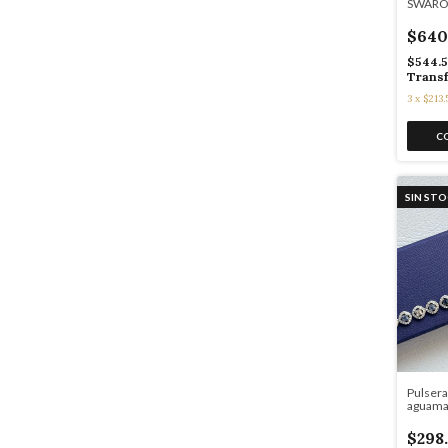
SWAROV
$640
$544.5
Transf
3
x
$213.
SIN ST
Pulsera
aguama
$298