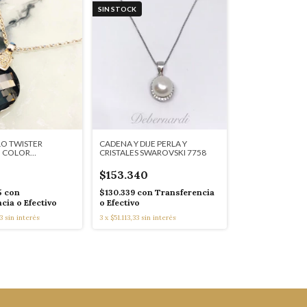
SIN STOCK
LO TWISTER
CADENA Y DIJE PERLA Y
 COLOR
CRISTALES SWAROVSKI 7758
 plata 3508
$153.340
5
con
$130.339
con
Transferencia
cia o Efectivo
o Efectivo
3
sin interés
3
x
$51.113,33
sin interés