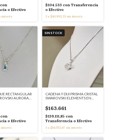
con
$104.533
con
Transferencia
cia o Efectivo
o Efectivo
n interés
3
x
$40.993,33
sin interés
SIN STOCK
DIJE RECTANGULAR
CADENA Y DIJI PRISMA CRISTAL
ROVSKI AURORA
SWAROVSKI ELEMENTS EN
01
PLATA K2413
$163.661
5
con
$139.111,85
con
cia o Efectivo
Transferencia o Efectivo
 interés
3
x
$54.553,67
sin interés