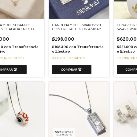
DENARIO R
 Y DIJE SUSANITO
CANDENA Y DIJE SWAROVSKI
SWAROVSK
 ENCHAPADA EN OTO
CON CRISTAL COLOR AMBAR
$620.00
.000
$198.000
$527.000
c
50
con
Transferencia
$168.300
con
Transferencia
o Efectivo
tivo
o Efectivo
3
x
$206.666,
66,67
sin interés
3
x
$66.000
sin interés