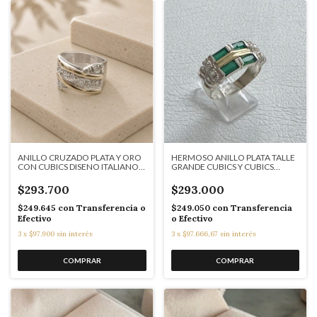
ANILLO CRUZADO PLATA Y ORO
HERMOSO ANILLO PLATA TALLE
CON CUBICS DISENO ITALIANO
GRANDE CUBICS Y CUBICS
J7001
COLOR ESMERALDA J7002
$293.700
$293.000
$249.645
con
Transferencia o
$249.050
con
Transferencia
Efectivo
o Efectivo
3
x
$97.900
sin interés
3
x
$97.666,67
sin interés