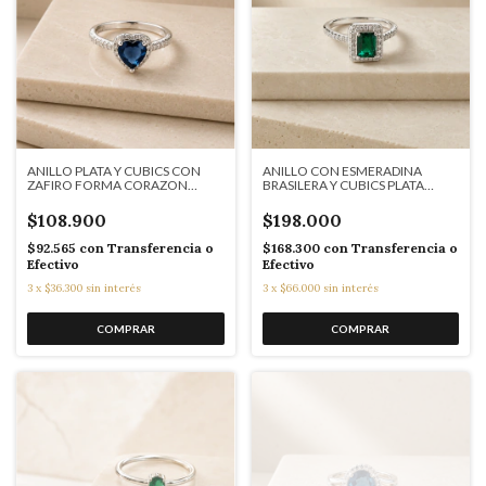
ANILLO PLATA Y CUBICS CON
ANILLO CON ESMERADINA
ZAFIRO FORMA CORAZON
BRASILERA Y CUBICS PLATA
J1360
TALLA ESMERALDA J7109
$108.900
$198.000
$92.565
con
Transferencia o
$168.300
con
Transferencia o
Efectivo
Efectivo
3
x
$36.300
sin interés
3
x
$66.000
sin interés