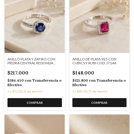
ANILLO PLATA Y ZAFIRO CON
ANILLO DE PLATA 925 CON
PIEDRA CENTRAL REDONDA
CUBICS Y RUBI COD: J7144
COD: J7145
$217.000
$148.000
$184.450
con
Transferencia o
$125.800
con
Transferencia o
Efectivo
Efectivo
3
x
$72.333,33
sin interés
3
x
$49.333,33
sin interés