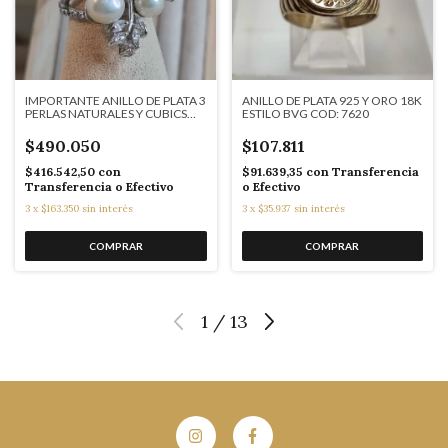
IMPORTANTE ANILLO DE PLATA 3
ANILLO DE PLATA 925 Y ORO 18K
PERLAS NATURALES Y CUBICS
ESTILO BVG COD: 7620
ALMENDRA COD: 7656
$490.050
$107.811
$416.542,50
con
$91.639,35
con
Transferencia
Transferencia o Efectivo
o Efectivo
3
x
$163.350
sin interés
3
x
$35.937
sin interés
1
/
13