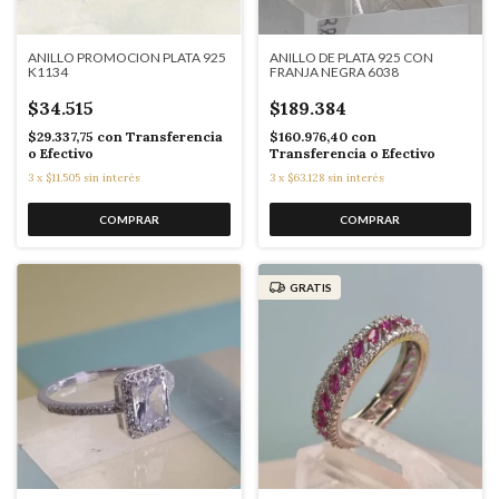
ANILLO PROMOCION PLATA 925
ANILLO DE PLATA 925 CON
K1134
FRANJA NEGRA 6038
$34.515
$189.384
$29.337,75
con
Transferencia
$160.976,40
con
o Efectivo
Transferencia o Efectivo
3
x
$11.505
sin interés
3
x
$63.128
sin interés
GRATIS