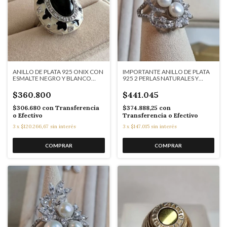
ANILLO DE PLATA 925 ONIX CON
IMPORTANTE ANILLO DE PLATA
ESMALTE NEGRO Y BLANCO
925 2 PERLAS NATURALES Y
COD: J584
CUBICS ALMENDRA COD: 7657
$360.800
$441.045
$306.680
con
Transferencia
$374.888,25
con
o Efectivo
Transferencia o Efectivo
3
x
$120.266,67
sin interés
3
x
$147.015
sin interés