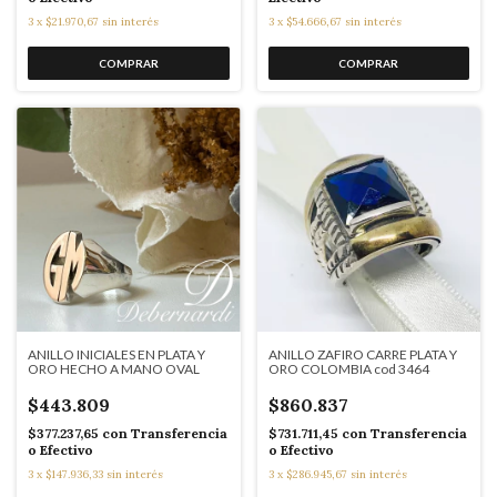
3
x
$21.970,67
sin interés
3
x
$54.666,67
sin interés
ANILLO INICIALES EN PLATA Y
ANILLO ZAFIRO CARRE PLATA Y
ORO HECHO A MANO OVAL
ORO COLOMBIA cod 3464
$443.809
$860.837
$377.237,65
con
Transferencia
$731.711,45
con
Transferencia
o Efectivo
o Efectivo
3
x
$147.936,33
sin interés
3
x
$286.945,67
sin interés