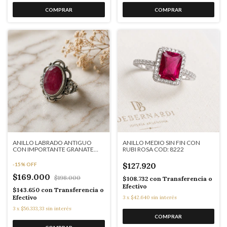
ANILLO LABRADO ANTIGUO
ANILLO MEDIO SIN FIN CON
CON IMPORTANTE GRANATE
RUBI ROSA COD: 8222
AQ312
$127.920
-
15
%
OFF
$169.000
$198.000
$108.732
con
Transferencia o
Efectivo
$143.650
con
Transferencia o
Efectivo
3
x
$42.640
sin interés
3
x
$56.333,33
sin interés