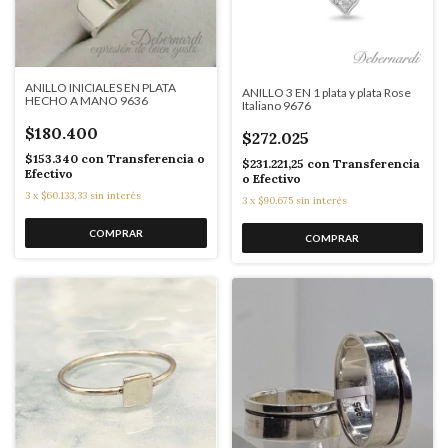
ANILLO INICIALES EN PLATA
ANILLO 3 EN 1 plata y plata Rose
HECHO A MANO 9636
Italiano 9676
$180.400
$272.025
$153.340
con
Transferencia o
$231.221,25
con
Transferencia
Efectivo
o Efectivo
3
x
$60.133,33
sin interés
3
x
$90.675
sin interés