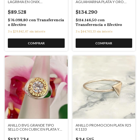
LAGRIMA EN ONIX
AGUAMARINA PLATA Y ORO
RECONSTITUIDO SK180
BG39
$89.528
$134.290
$76.098,80
con
Transferencia
$114.146,50
con
o Efectivo
Transferencia o Efectivo
3
x
$29.842,67
sin interés
3
x
$44.763,33
sin interés
ANILLO BVG GRANDE TIPO
ANILLO PROMOCION PLATA 925
SELLO CON CUBIC EN PLATA Y
K1133
ORO BG35
$137.734
$34.515