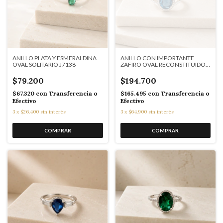
ANILLO PLATA Y ESMERALDINA
ANILLO CON IMPORTANTE
OVAL SOLITARIO J7138
ZAFIRO OVAL RECONSTITUIDO
J7112
$79.200
$194.700
$67.320
con
Transferencia o
$165.495
con
Transferencia o
Efectivo
Efectivo
3
x
$26.400
sin interés
3
x
$64.900
sin interés