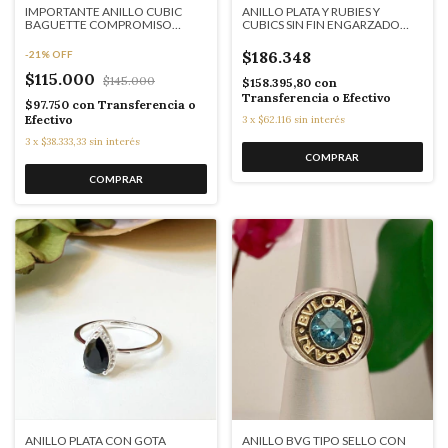
IMPORTANTE ANILLO CUBIC
ANILLO PLATA Y RUBIES Y
BAGUETTE COMPROMISO
CUBICS SIN FIN ENGARZADO
K5075
COD 4992
$186.348
-
21
%
OFF
$115.000
$145.000
$158.395,80
con
Transferencia o Efectivo
$97.750
con
Transferencia o
Efectivo
3
x
$62.116
sin interés
3
x
$38.333,33
sin interés
ANILLO PLATA CON GOTA
ANILLO BVG TIPO SELLO CON