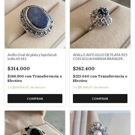
Anillo Oval de plata y lapislázuli
ANILLO ANTUGUO DE PLATA 925
India 65181
CON AGUA MARINA BRASILERA
COD: T2255
$314.000
$262.400
$266.900
con
Transferencia o
$223.040
con
Transferencia o
Efectivo
Efectivo
3
x
$104.666,67
sin interés
3
x
$87.466,67
sin interés