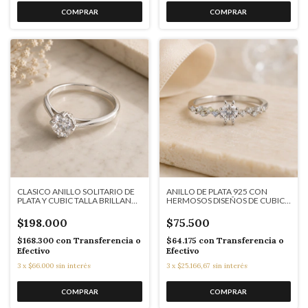
CLASICO ANILLO SOLITARIO DE
ANILLO DE PLATA 925 CON
PLATA Y CUBIC TALLA BRILLANTE
HERMOSOS DISEÑOS DE CUBICS
J7274
COD: 5501
$198.000
$75.500
$168.300
con
Transferencia o
$64.175
con
Transferencia o
Efectivo
Efectivo
3
x
$66.000
sin interés
3
x
$25.166,67
sin interés