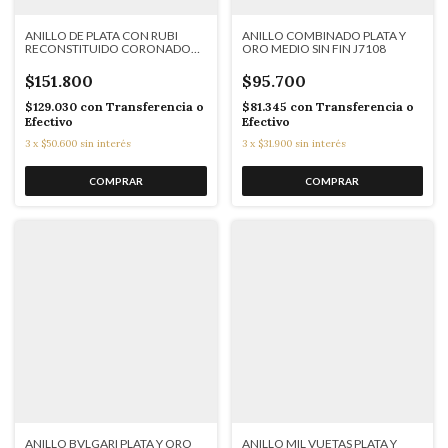
ANILLO DE PLATA CON RUBI
ANILLO COMBINADO PLATA Y
RECONSTITUIDO CORONADO
ORO MEDIO SIN FIN J7108
EN CUBICS J7137
$151.800
$95.700
$129.030
con
Transferencia o
$81.345
con
Transferencia o
Efectivo
Efectivo
3
x
$50.600
sin interés
3
x
$31.900
sin interés
ANILLO BVLGARI PLATA Y ORO
ANILLO MIL VUETAS PLATA Y