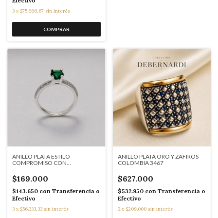
Efectivo
3
x
$75.666,67
sin interés
ANILLO PLATA ESTILO
ANILLO PLATA ORO Y ZAFIROS
COMPROMISO CON
COLOMBIA 3467
ESMERALDINA BRASILERA
$169.000
$627.000
$143.650
con
Transferencia o
$532.950
con
Transferencia o
Efectivo
Efectivo
3
x
$56.333,33
sin interés
3
x
$209.000
sin interés