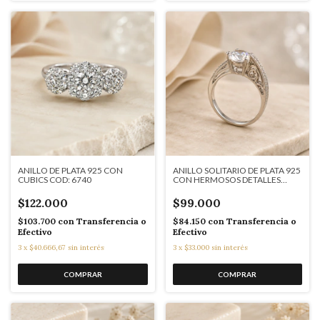
ANILLO DE PLATA 925 CON
ANILLO SOLITARIO DE PLATA 925
CUBICS COD: 6740
CON HERMOSOS DETALLES
ORIGINALES COD: 9664
$122.000
$99.000
$103.700
con
Transferencia o
$84.150
con
Transferencia o
Efectivo
Efectivo
3
x
$40.666,67
sin interés
3
x
$33.000
sin interés