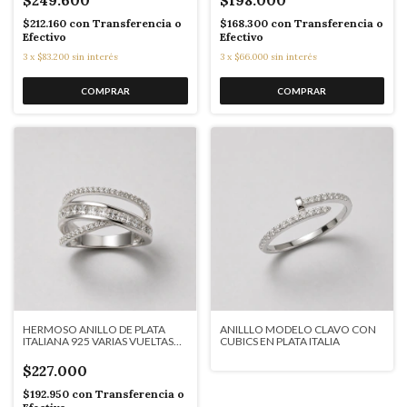
$249.600
$198.000
$212.160
con
Transferencia o
$168.300
con
Transferencia o
Efectivo
Efectivo
3
x
$83.200
sin interés
3
x
$66.000
sin interés
HERMOSO ANILLO DE PLATA
ANILLLO MODELO CLAVO CON
ITALIANA 925 VARIAS VUELTAS
CUBICS EN PLATA ITALIA
J7175
$227.000
$192.950
con
Transferencia o