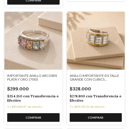
IMPORTANTE ANILLO ARCOIRIS
ANILLO IMPORTANTE EN TALLE
PLATA Y ORO J7003
GRANDE CON CUBICS
BAGUETTE J7105
$299.000
$328.000
$254.150
con
Transferencia o
$278.800
con
Transferencia o
Efectivo
Efectivo
3
x
$99.666,67
sin interés
3
x
$109.333,33
sin interés