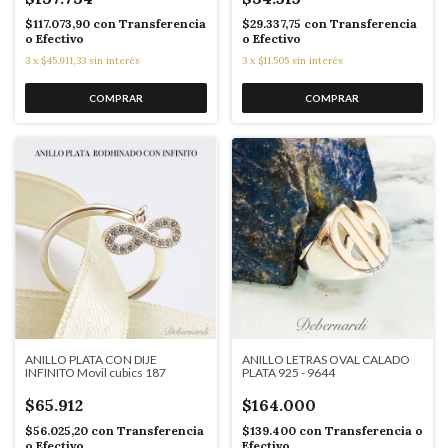
$117.073,90
con
Transferencia
$29.337,75
con
Transferencia
o Efectivo
o Efectivo
3
x
$45.911,33
sin interés
3
x
$11.505
sin interés
ANILLO PLATA CON DIJE
ANILLO LETRAS OVAL CALADO
INFINITO Movil cubics 187
PLATA 925 - 9644
$65.912
$164.000
$56.025,20
con
Transferencia
$139.400
con
Transferencia o
o Efectivo
Efectivo