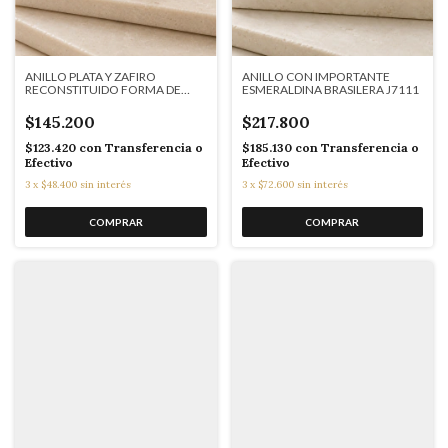
ANILLO PLATA Y ZAFIRO
ANILLO CON IMPORTANTE
RECONSTITUIDO FORMA DE
ESMERALDINA BRASILERA J7111
GOTA J7110
$145.200
$217.800
$123.420
con
Transferencia o
$185.130
con
Transferencia o
Efectivo
Efectivo
3
x
$48.400
sin interés
3
x
$72.600
sin interés