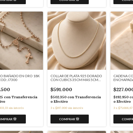
IO BAÑADO EN ORO 18K
COLLAR DE PLATA 925 DORADO
CADENA CO
OD: J7300
CON CUBICS 35CM MAS 5CM
ENCHAPADA
CADENA DE ALARGUE
J7290
COD:J7298
.500
$591.000
$227.00
25
con
Transferencia
$502.350
con
Transferencia
$192.950
c
tivo
o Efectivo
o Efectivo
833,33
sin interés
3
x
$197.000
sin interés
3
x
$75.666,67