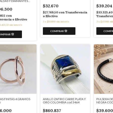
ALDAS Y DIAMANTES
$32.670
$39.204
96.300
$27.769,50
con
Transferencia
$33.323,4
.855
con
o Efectivo
Transferen
erencia o Efectivo
3
x
$10.890
sin interés
3
x
$13.068
sin
5.433,33
sin interés
AS FINITAS 4 GRAMOS
ANILLO ZAFIRO CARRE PLATA Y
PULSERA D
8
ORO COLOMBIA cod 3464
NEGRA COD
76.000
$860.837
$39.600