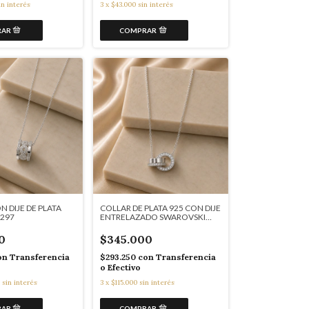
in interés
3
x
$43.000
sin interés
 DIJE DE PLATA
COLLAR DE PLATA 925 CON DIJE
7297
ENTRELAZADO SWAROVSKI
COD: J7294
0
$345.000
on
Transferencia
$293.250
con
Transferencia
o Efectivo
sin interés
3
x
$115.000
sin interés