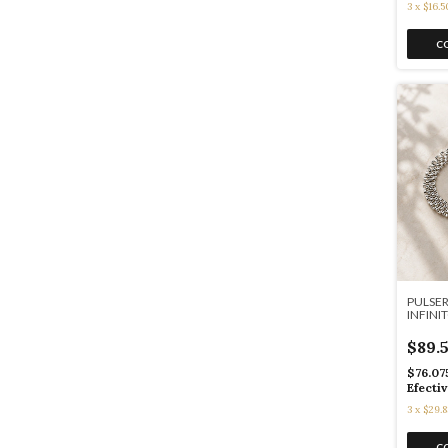
3
x
$16.5
PULSER
INFINI
K7172
$89.
$76.0
Efecti
3
x
$29.8