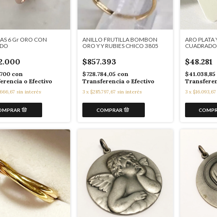
AS 6 Gr ORO CON
ANILLO FRUTILLA BOMBON
ARO PLATA 
ADO
ORO Y Y RUBIES CHICO 3805
CUADRADO
22.000
$857.393
$48.281
.700
con
$728.784,05
con
$41.038,85
erencia o Efectivo
Transferencia o Efectivo
Transferen
.666,67
sin interés
3
x
$285.797,67
sin interés
3
x
$16.093,67