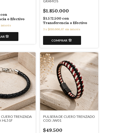
GRAMOS
$1.850.000
0
con
$1.572.500
con
cia o Efectivo
Transferencia o Efectivo
 interés
3
x
$616.666,67
sin interés
E CUERO TRENZADA
PULSERA DE CUERO TRENZADO
: HL51F
COD: JW01
$49.500