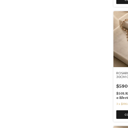
ROSAR
30CM C
$590
$501.9
o Efec
3
x
$196.