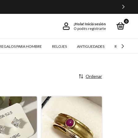
0
¡Hola!
Iniciá sesión
O podés registrarte
REGALOS PARA HOMBRE
RELOJES
ANTIGUEDADES
REGALOS Y 
Ordenar