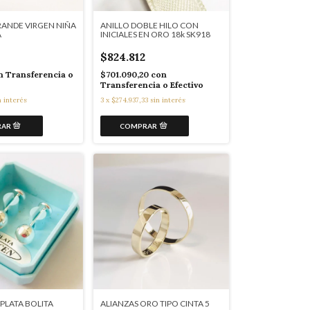
ANDE VIRGEN NIÑA
ANILLO DOBLE HILO CON
A
INICIALES EN ORO 18k SK918
$824.812
n
Transferencia o
$701.090,20
con
Transferencia o Efectivo
n interés
3
x
$274.937,33
sin interés
PLATA BOLITA
ALIANZAS ORO TIPO CINTA 5