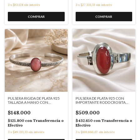
3
x
$63.128
sin interés
3
x
$27.333,33
sin interés
PULSERA RIGIDA DE PLATA 925
PULSERA DE PLATA 925 CON
TALLADA A MANO CON
IMPORTANTE RODOCROSITA
RODOCROSITA COD: Q654
COD: AQ653
$148.000
$509.000
$125.800
con
Transferencia o
$432.650
con
Transferencia o
Efectivo
Efectivo
3
x
$49.333,33
sin interés
3
x
$169.666,67
sin interés