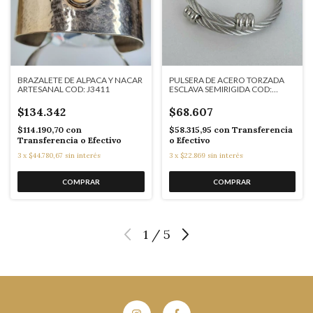
BRAZALETE DE ALPACA Y NACAR
PULSERA DE ACERO TORZADA
ARTESANAL COD: J3411
ESCLAVA SEMIRIGIDA COD:
MH57
$134.342
$68.607
$114.190,70
con
$58.315,95
con
Transferencia
Transferencia o Efectivo
o Efectivo
3
x
$44.780,67
sin interés
3
x
$22.869
sin interés
1
/
5