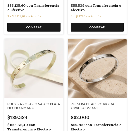
$35.135,60
con
Transferencia
$55.539
con
Transferencia o
o Efectivo
Efectivo
3
x
$13.778,67
sin interés
3
x
$21.780
sin interés
PULSERA ROSARIO VASCO PLATA
PULSERA DE ACERO RIGIDA
HECHO A MANO.
OVAL COD: 3443
$189.384
$82.000
$160.976,40
con
$69.700
con
Transferencia o
Transferencia o Efectivo
Efectivo