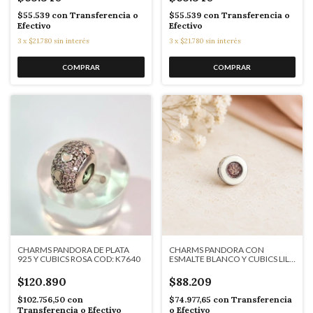
$55.539
con
Transferencia o
$55.539
con
Transferencia o
Efectivo
Efectivo
3
x
$21.780
sin interés
3
x
$21.780
sin interés
CHARMS PANDORA DE PLATA
CHARMS PANDORA CON
925 Y CUBICS ROSA COD: K7640
ESMALTE BLANCO Y CUBICS LILA
DE PLATA 925 COD: 7637
$120.890
$88.209
$102.756,50
con
$74.977,65
con
Transferencia
Transferencia o Efectivo
o Efectivo