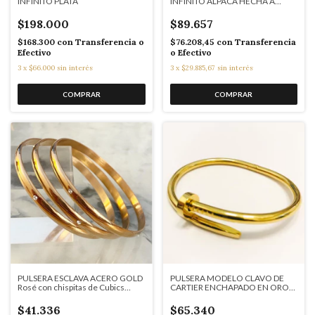
INFINITO PLATA
INFINITO ALPACA HECHA A
MANO DEBERNARDI
$198.000
$89.657
$168.300
con
Transferencia o
$76.208,45
con
Transferencia
Efectivo
o Efectivo
3
x
$66.000
sin interés
3
x
$29.885,67
sin interés
PULSERA ESCLAVA ACERO GOLD
PULSERA MODELO CLAVO DE
Rosé con chispitas de Cubics
CARTIER ENCHAPADO EN ORO
121N
18 ks.cod: 9081
$41.336
$65.340