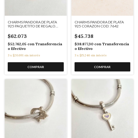
CHARMS PANDORA DE PLATA
CHARMS PANDORA DE PLATA
925 PAQUETITO DE REGALO
925 CORAZON COD: 7642
COD: K7641
$62.073
$45.738
$52.762,05
con
Transferencia
$38.877,30
con
Transferencia
o Efectivo
o Efectivo
3
x
$20.691
sin interés
3
x
$15.246
sin interés