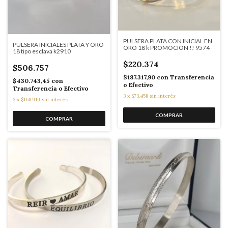
PULSERA PLATA CON INICIAL EN
PULSERA INICIALES PLATA Y ORO
ORO 18 k PROMOCION !! 9574
18 tipo esclava k2910
$220.374
$506.757
$187.317,90
con
Transferencia
$430.743,45
con
o Efectivo
Transferencia o Efectivo
3
x
$73.458
sin interés
3
x
$168.919
sin interés