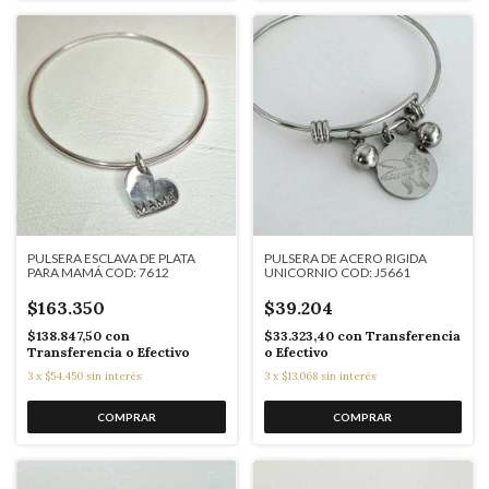
PULSERA ESCLAVA DE PLATA
PULSERA DE ACERO RIGIDA
PARA MAMÁ COD: 7612
UNICORNIO COD: J5661
$163.350
$39.204
$138.847,50
con
$33.323,40
con
Transferencia
Transferencia o Efectivo
o Efectivo
3
x
$54.450
sin interés
3
x
$13.068
sin interés