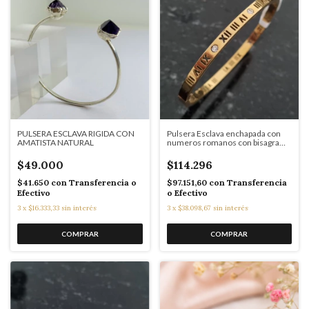
PULSERA ESCLAVA RIGIDA CON
Pulsera Esclava enchapada con
AMATISTA NATURAL
numeros romanos con bisagra
COD: 7655
$49.000
$114.296
$41.650
con
Transferencia o
$97.151,60
con
Transferencia
Efectivo
o Efectivo
3
x
$16.333,33
sin interés
3
x
$38.098,67
sin interés