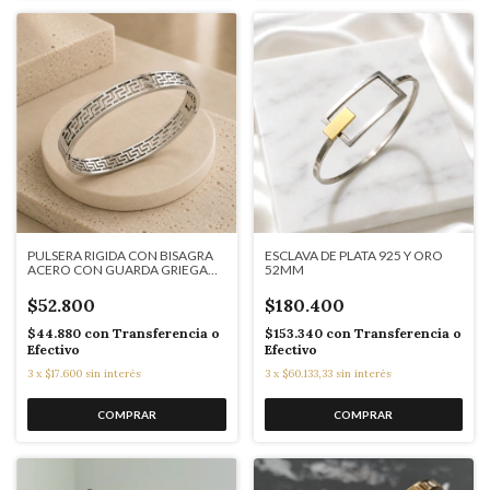
PULSERA RIGIDA CON BISAGRA
ESCLAVA DE PLATA 925 Y ORO
ACERO CON GUARDA GRIEGA
52MM
J7134
$52.800
$180.400
$44.880
con
Transferencia o
$153.340
con
Transferencia o
Efectivo
Efectivo
3
x
$17.600
sin interés
3
x
$60.133,33
sin interés