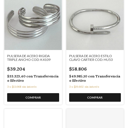
PULSERA DE ACERO RIGIDA
PULSERA DE ACERO ESTILO
TRIPLE ANCHO COD: K4109
CLAVO CARTIER COD: HU53
$39.204
$58.806
$33.323,40
con
Transferencia
$49.985,10
con
Transferencia
o Efectivo
o Efectivo
3
x
$13.068
sin interés
3
x
$19.602
sin interés