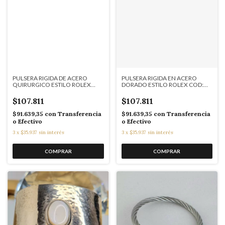
PULSERA RIGIDA DE ACERO
PULSERA RIGIDA EN ACERO
QUIRURGICO ESTILO ROLEX
DORADO ESTILO ROLEX COD:
COD: SK7564
K7564
$107.811
$107.811
$91.639,35
con
Transferencia
$91.639,35
con
Transferencia
o Efectivo
o Efectivo
3
x
$35.937
sin interés
3
x
$35.937
sin interés