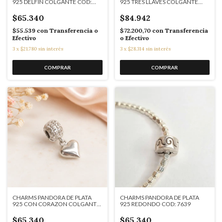
925 DELFIN COLGANTE COD:
925 TRES LLAVES COLGANTE
K7638
COD: 7640
$65.340
$84.942
$55.539
con
Transferencia o
$72.200,70
con
Transferencia
Efectivo
o Efectivo
3
x
$21.780
sin interés
3
x
$28.314
sin interés
CHARMS PANDORA DE PLATA
CHARMS PANDORA DE PLATA
925 CON CORAZON COLGANTE
925 REDONDO COD: 7639
COD: 7638
$65.340
$65.340