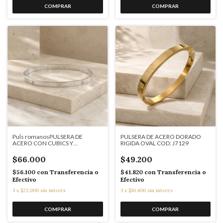
Puls romanosPULSERA DE
PULSERA DE ACERO DORADO
ACERO CON CUBICS Y
RIGIDA OVAL COD: J7129
NUMEROS ROMANOS COD:
J7169
$66.000
$49.200
$56.100
con
Transferencia o
$41.820
con
Transferencia o
Efectivo
Efectivo
3
x
$22.000
sin interés
3
x
$16.400
sin interés