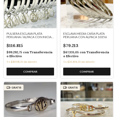
PULSERA ESCLAVA PLATA
ESCLAVA MEDIA CAÑA PLATA
PERUANA / ALPACA CON INICIAL
PERUANA CON ALPACA 10356
ANCHA CR36
$116.815
$79.213
$99.292,75
con
Transferencia
$67.331,05
con
Transferencia
o Efectivo
o Efectivo
3
x
$38.938,33
sin interés
3
x
$26.404,33
sin interés
GRATIS
GRATIS