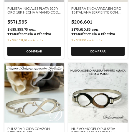
PULSERA INICIALES PLATA 925 Y
PULSERA ENCHAPADA EN ORO
ORO 18K HECHA A MANO COD:
18 ITALIANA SERPIENTE CON
2911
OJOS VERDES K2500
$571.595
$206.601
$485.855,75
con
$175.610,85
con
Transferencia o Efectivo
Transferencia o Efectivo
3
x
$190.531,67
sin interés
3
x
$68.867
sin interés
PULSERA RIGIDA COAZON
NUEVO MODELO PULSERA