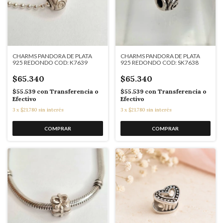
CHARMS PANDORA DE PLATA
CHARMS PANDORA DE PLATA
925 REDONDO COD: K7639
925 REDONDO COD: SK7638
$65.340
$65.340
$55.539
con
Transferencia o
$55.539
con
Transferencia o
Efectivo
Efectivo
3
x
$21.780
sin interés
3
x
$21.780
sin interés