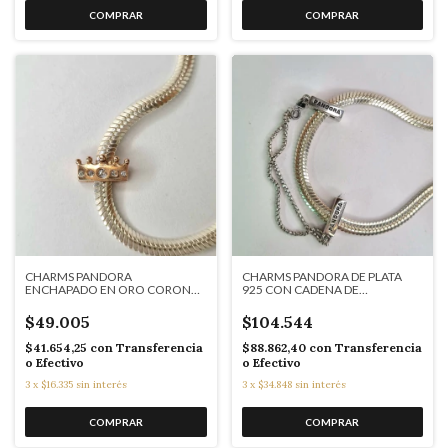
CHARMS PANDORA
CHARMS PANDORA DE PLATA
ENCHAPADO EN ORO CORONA
925 CON CADENA DE
CON CUBICS COD: 7635
SEGURIDAD COD: 7634
$49.005
$104.544
$41.654,25
con
Transferencia
$88.862,40
con
Transferencia
o Efectivo
o Efectivo
3
x
$16.335
sin interés
3
x
$34.848
sin interés