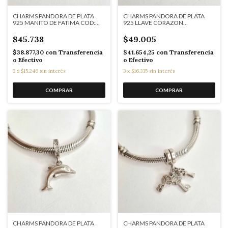
CHARMS PANDORA DE PLATA
CHARMS PANDORA DE PLATA
925 MANITO DE FATIMA COD:
925 LLAVE CORAZON
K7642
COLGANTE COD: 7643
$45.738
$49.005
$38.877,30
con
Transferencia
$41.654,25
con
Transferencia
o Efectivo
o Efectivo
3
x
$15.246
sin interés
3
x
$16.335
sin interés
CHARMS PANDORA DE PLATA
CHARMS PANDORA DE PLATA