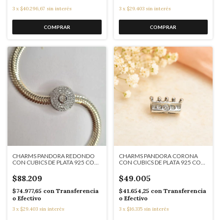
3
x
$40.296,67
sin interés
3
x
$29.403
sin interés
CHARMS PANDORA REDONDO
CHARMS PANDORA CORONA
CON CUBICS DE PLATA 925 COD:
CON CUBICS DE PLATA 925 COD:
7636
K7635
$88.209
$49.005
$74.977,65
con
Transferencia
$41.654,25
con
Transferencia
o Efectivo
o Efectivo
3
x
$29.403
sin interés
3
x
$16.335
sin interés