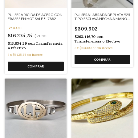
PULSERA RIGIDA DE ACERO CON
PULSERA LABRADA DE PLATA 925
FRASES EN HOT SALE !! 7882
TIPO ESCLAVA HECHA A MANO
FLORES COD: K7478
$309.902
-
25
%
OFF
$16.275,75
$21.701
$263.416,70
con
Transferencia o Efectivo
$13.834,39
con
Transferencia
o Efectivo
3
x
$103.300,67
sin interés
3
x
$5.425,25
sin interés