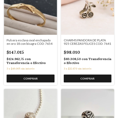
Pulsera esclava oval enchapada
CHARMS PANDORA DE PLATA
en oro 18 con bisagra COD: 7654
925 CEREZAS FELICES COD: 7641
$147.015
$98.010
$124.962,75
con
$83.308,50
con
Transferencia
Transferencia o Efectivo
o Efectivo
3
x
$49.005
sin interés
3
x
$32.670
sin interés