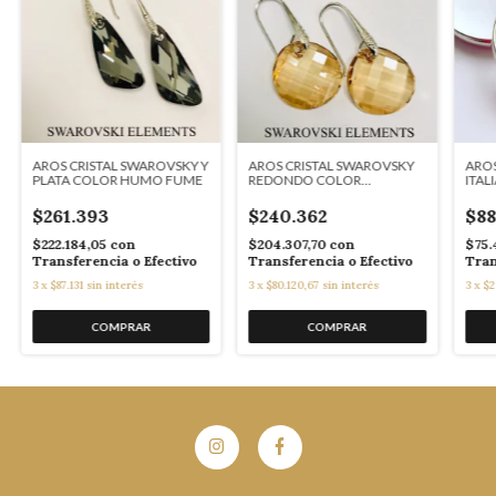
AROS CRISTAL SWAROVSKY Y
AROS CRISTAL SWAROVSKY
AROS
PLATA COLOR HUMO FUME
REDONDO COLOR
ITAL
CHAMPAGNE
$261.393
$240.362
$88
$222.184,05
con
$204.307,70
con
$75.
Transferencia o Efectivo
Transferencia o Efectivo
Tran
3
x
$87.131
sin interés
3
x
$80.120,67
sin interés
3
x
$2