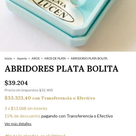
Inicio
>
Joyería
>
AROS
>
AROS DE PLATA
>
ABRIDORES PLATA BOLITA
ABRIDORES PLATA BOLITA
$39.204
Precio sin impuestos
$32.400
$33.323,40
con
Transferencia o Efectivo
3
x
$13.068
sin interés
15% de descuento
pagando con Transferencia o Efectivo
Ver más detalles
¡No te lo pierdas, es el último!