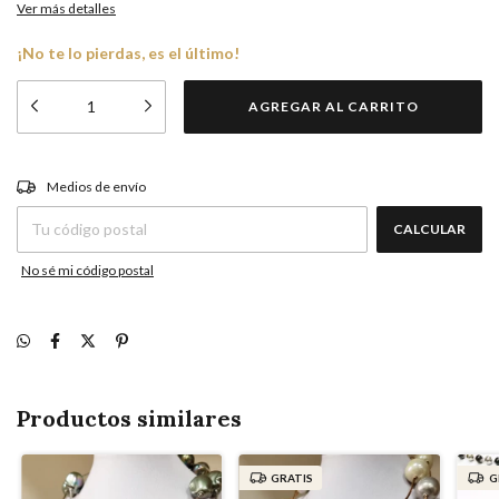
Ver más detalles
¡No te lo pierdas, es el último!
CAMBIAR CP
Entregas para el CP:
Medios de envío
CALCULAR
No sé mi código postal
Productos similares
GRATIS
G