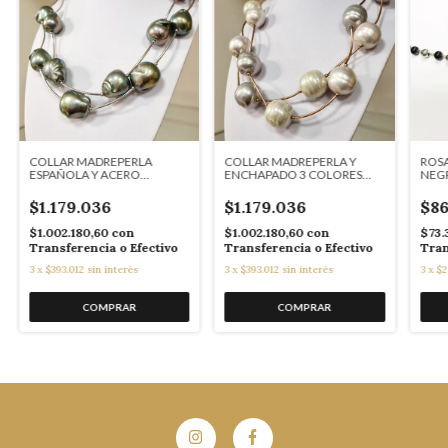
COLLAR MADREPERLA
COLLAR MADREPERLA Y
ROSA
ESPAÑOLA Y ACERO
ENCHAPADO 3 COLORES
NEGR
BLANCO PERLAS DE
J8007 MALLORCA
MALLORCA J8006
$1.179.036
$1.179.036
$86
$1.002.180,60
con
$1.002.180,60
con
$73.
Transferencia o Efectivo
Transferencia o Efectivo
Tran
3
x
$393.012
sin interés
3
x
$393.012
sin interés
3
x
$2