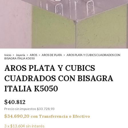
Inicio
>
Joyería
>
AROS
>
AROS DE PLATA
>
AROS PLATA Y CUBICS CUADRADOS CON
BISAGRA ITALIA K5050
AROS PLATA Y CUBICS
CUADRADOS CON BISAGRA
ITALIA K5050
$40.812
Precio sin impuestos
$33.728,93
$34.690,20
con
Transferencia o Efectivo
3
x
$13.604
sin interés