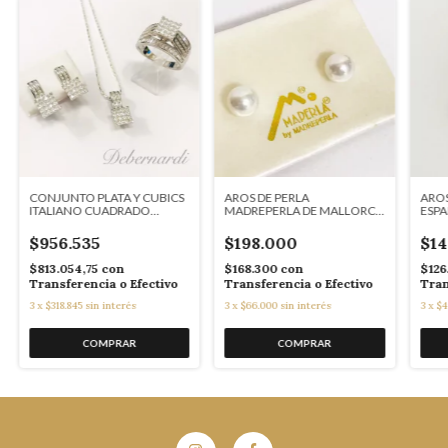
CONJUNTO PLATA Y CUBICS
AROS DE PERLA
ARO
ITALIANO CUADRADO
MADREPERLA DE MALLORCA
ESPA
9305/9304/9303
8mm perno enchapado
MAL
MP057771
$956.535
$198.000
$14
$813.054,75
con
$168.300
con
$126
Transferencia o Efectivo
Transferencia o Efectivo
Tran
3
x
$318.845
sin interés
3
x
$66.000
sin interés
3
x
$4