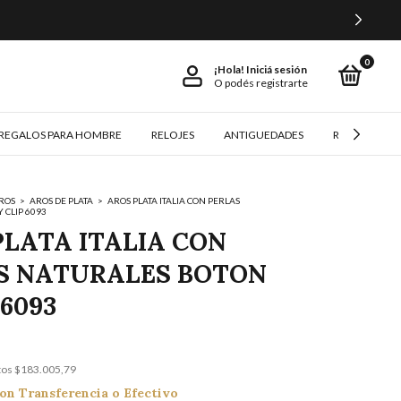
0
¡Hola!
Iniciá sesión
O podés registrarte
REGALOS PARA HOMBRE
RELOJES
ANTIGUEDADES
REGALOS Y 
ROS
>
AROS DE PLATA
>
AROS PLATA ITALIA CON PERLAS
 CLIP 6093
PLATA ITALIA CON
S NATURALES BOTON
 6093
tos
$183.005,79
on
Transferencia o Efectivo