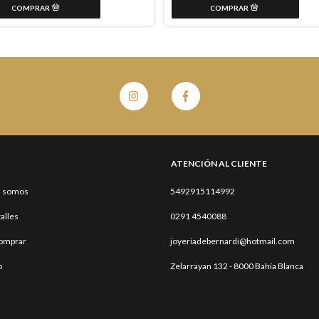
ATENCIÓN AL CLIENTE
s somos
5492915114992
talles
0291 4540088
omprar
joyeriadebernardi@hotmail.com
o
Zelarrayan 132 - 8000 Bahía Blanca