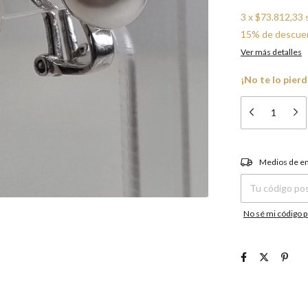
3
x
$73.812,33
15% de descue
Ver más detalles
¡No te lo pierd
Entregas para el C
Medios de e
No sé mi código p