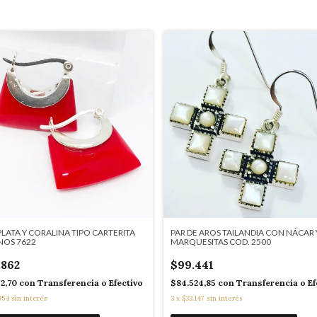
PLATA Y CORALINA TIPO CARTERITA
PAR DE AROS TAILANDIA CON NÁCAR 
ANOS 7622
MARQUESITAS COD. 2500
.862
$99.441
32,70
con
Transferencia o Efectivo
$84.524,85
con
Transferencia o Ef
954
sin interés
3
x
$33.147
sin interés