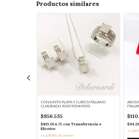
Productos similares
GOTA SWAROVSKI
CONJUNTO PLATA Y CUBICS ITALIANO
AROS 
CUADRADO 9305/9304/9303
ITALI
$956.535
$110
rencia o
$813.054,75
con
Transferencia o
$94.2
Efectivo
3
x
$36.
3
x
$318.845
sin interés