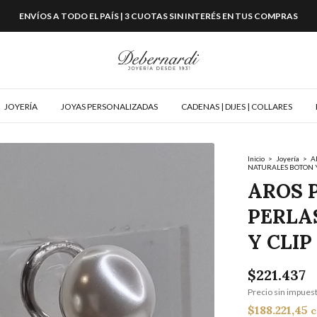
ENVÍOS A TODO EL PAÍS | 3 CUOTAS SIN INTERÉS EN TUS COMPRAS
JOYERÍA
JOYAS PERSONALIZADAS
CADENAS | DIJES | COLLARES
Inicio
>
Joyería
>
A
NATURALES BOTON Y
AROS 
PERLA
Y CLIP
$221.437
Precio sin impues
$188.221,45
c