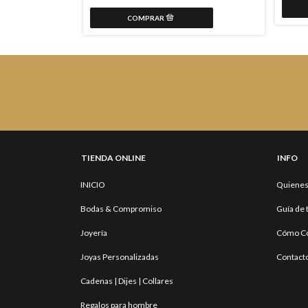
TIENDA ONLINE
INFO
INICIO
Quiene
Bodas & Compromiso
Guía de 
Joyería
Cómo C
Joyas Personalizadas
Contact
Cadenas | Dijes | Collares
Regalos para hombre