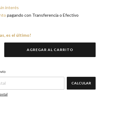
sin interés
nto
pagando con Transferencia o Efectivo
as, es el último!
CAMBIAR CP
P:
nvío
CALCULAR
ostal