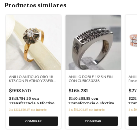
Productos similares
ANILLO ANTIGUO ORO 18
ANILLO DOBLE 1/2 SIN FIN
ANILL
KTS CON PLATINO Y ZAFIRO
CON CUBICS 3238
Rose 
BLANCO TALLA BRILLANTE
SK912
$998.570
$165.281
$27
$848.784,50
con
$140.488,85
con
$231
Transferencia o Efectivo
Transferencia o Efectivo
Tran
3
x
$332.856,67
sin interés
3
x
$55.093,67
sin interés
3
x
$9