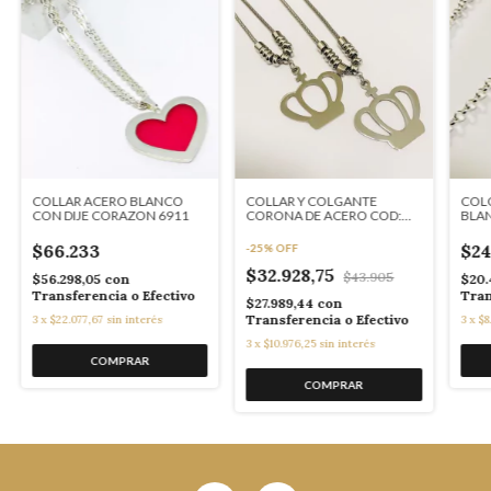
COLLAR ACERO BLANCO
COLLAR Y COLGANTE
COL
CON DIJE CORAZON 6911
CORONA DE ACERO COD:
BLAN
5613
555
$66.233
$24
-
25
%
OFF
$32.928,75
$43.905
$56.298,05
con
$20.
Transferencia o Efectivo
Tran
$27.989,44
con
Transferencia o Efectivo
3
x
$22.077,67
sin interés
3
x
$8
3
x
$10.976,25
sin interés