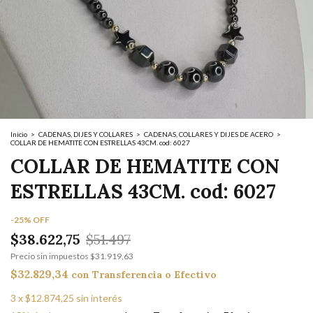
Inicio
>
CADENAS, DIJES Y COLLARES
>
CADENAS, COLLARES Y DIJES DE ACERO
>
COLLAR DE HEMATITE CON ESTRELLAS 43CM. cod: 6027
COLLAR DE HEMATITE CON
ESTRELLAS 43CM. cod: 6027
-
25
%
OFF
$38.622,75
$51.497
Precio sin impuestos
$31.919,63
$32.829,34
con
Transferencia o Efectivo
3
x
$12.874,25
sin interés