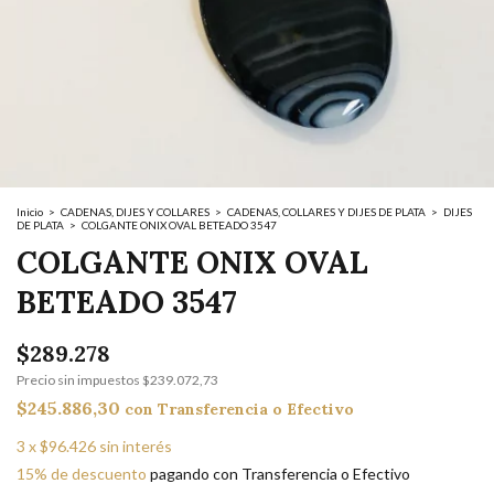
Inicio
>
CADENAS, DIJES Y COLLARES
>
CADENAS, COLLARES Y DIJES DE PLATA
>
DIJES
DE PLATA
>
COLGANTE ONIX OVAL BETEADO 3547
COLGANTE ONIX OVAL
BETEADO 3547
$289.278
Precio sin impuestos
$239.072,73
$245.886,30
con
Transferencia o Efectivo
3
x
$96.426
sin interés
15% de descuento
pagando con Transferencia o Efectivo