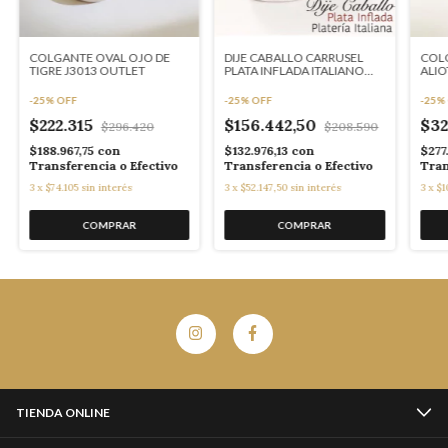
COLGANTE OVAL OJO DE
DIJE CABALLO CARRUSEL
COLG
TIGRE J3013 OUTLET
PLATA INFLADA ITALIANO
ALIO
4243
-
25
%
OFF
-
25
%
OFF
-
25
%
$222.315
$156.442,50
$32
$296.420
$208.590
$188.967,75
con
$132.976,13
con
$277
Transferencia o Efectivo
Transferencia o Efectivo
Tran
3
x
$74.105
sin interés
3
x
$52.147,50
sin interés
3
x
$1
TIENDA ONLINE